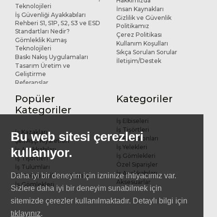
Hakkımızda
Teknolojileri
İnsan Kaynakları
İş Güvenliği Ayakkabıları
Gizlilik ve Güvenlik
Rehberi S1, S1P, S2, S3 ve ESD
Politikamız
Standartları Nedir?
Çerez Politikası
Gömleklik Kumaş
Kullanım Koşulları
Teknolojileri
Sıkça Sorulan Sorular
Baskı Nakış Uygulamaları
İletişim/Destek
Tasarım Üretim ve
Geliştirme
Referanslar
Popüler
Kategoriler
Kategoriler
İş Elbiseleri
İş Tişörtleri
İş Kazakları
Bu web sitesi çerezleri
İş Pantolonları
Şef/Aşçı Kıyafetleri
İş Yelekleri
kullanıyor.
İş Ayakkabıları
İş Gömlekleri
İş Tişörtleri
Özel Siparişler
İş Tulumları
İş Ayakkabıları
Daha iyi bir deneyim için izninize ihtiyacımız var.
Reflektörlü İkaz Yelekleri
Aksesuarlar
İş Gömlekleri
Sizlere daha iyi bir deneyim sunabilmek için
sitemizde çerezler kullanılmaktadır. Detaylı bilgi için
tıklayınız
.