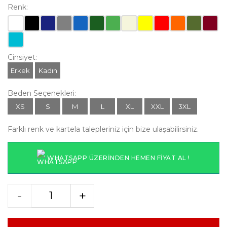
Renk:
Cinsiyet:
Erkek
Kadın
Beden Seçenekleri:
XS
S
M
L
XL
XXL
3XL
Farklı renk ve kartela talepleriniz için bize ulaşabilirsiniz.
WHATSAPP ÜZERINDEN HEMEN FIYAT AL !
-
+