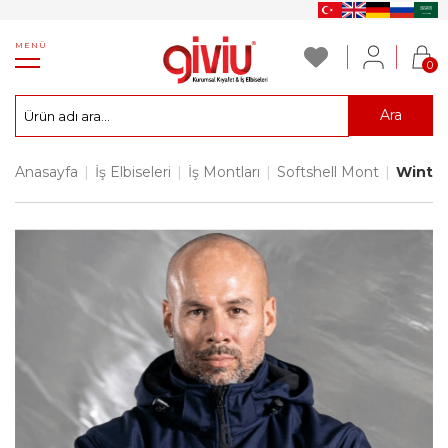
MENÜ
0
Ara
Anasayfa
|
İş Elbiseleri
|
İş Montları
|
Softshell Mont
|
Winter