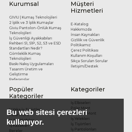
Kurumsal
Müşteri
Hizmetleri
GIVIU | Kumaş Teknolojileri
2 İplik ve 3 İplik Kumaşlar
E-Katalog
Giviu Pantolon-Önlük Kumaş
Hakkımızda
Teknolojileri
İnsan Kaynakları
İş Güvenliği Ayakkabıları
Gizlilik ve Güvenlik
Rehberi S1, S1P, S2, S3 ve ESD
Politikamız
Standartları Nedir?
Çerez Politikası
Gömleklik Kumaş
Kullanım Koşulları
Teknolojileri
Sıkça Sorulan Sorular
Baskı Nakış Uygulamaları
İletişim/Destek
Tasarım Üretim ve
Geliştirme
Referanslar
Popüler
Kategoriler
Kategoriler
İş Elbiseleri
Polar Mont
V Yaka İş Tişörtleri
Bu web sitesi çerezleri
Softshell Mont
Polar Mont
İş Yelekleri
kullanıyor.
İş Ayakkabıları
İş Tişörtleri
İş Kazakları
İş Pantolonları
Bereler