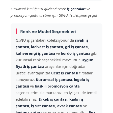
Kurumsal kimliğinizi güçlendirecek
iş çantaları
ve
promosyon çanta üretimi için GIVIU ile iletişime geçin!
Renk ve Model Seçenekleri
GIVIU iş çantaları koleksiyonunda
siyah iş
çantası
,
lacivert iş çantası
,
gri iş çantası
,
kahverengi iş çantası
ve
bordo iş çantası
gibi
kurumsal renk seçenekleri mevcuttur.
Uygun
fiyatlı iş çantası
arayanlar için doğrudan
üretici avantajımızla
ucuz iş çantası
fırsatları
sunuyoruz.
Kurumsal iş çantası
,
logolu iş
çantası
ve
baskılı promosyon çanta
seçeneklerimizle markanızı en iyi şekilde temsil
edebilirsiniz.
Erkek iş çantası
,
kadın iş
çantası
,
iş sırt çantası
,
evrak çantası
ve
laptop çantası
seçeneklerimiz mevcuttur.
Bez