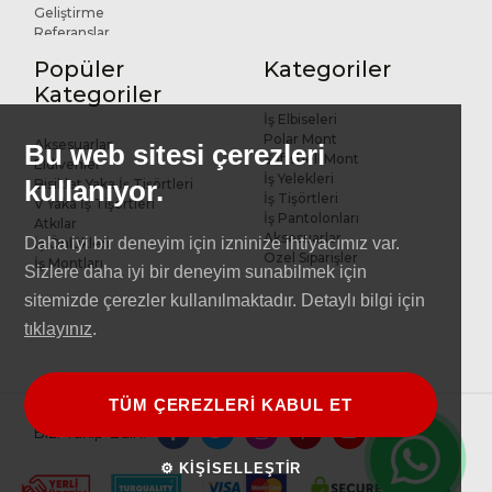
Geliştirme
Referanslar
Popüler
Kategoriler
Kategoriler
İş Elbiseleri
Polar Mont
Aksesuarlar
Bu web sitesi çerezleri
Softshell Mont
Eldivenler
İş Yelekleri
kullanıyor.
Bisiklet Yaka İş Tişörtleri
İş Tişörtleri
V Yaka İş Tişörtleri
İş Pantolonları
Atkılar
Aksesuarlar
Daha iyi bir deneyim için izninize ihtiyacımız var.
İş Önlükleri
Özel Siparişler
İş Montları
Sizlere daha iyi bir deneyim sunabilmek için
sitemizde çerezler kullanılmaktadır. Detaylı bilgi için
tıklayınız
.
TÜM ÇEREZLERİ KABUL ET
Bizi Takip Edin:
⚙ KİŞİSELLEŞTİR