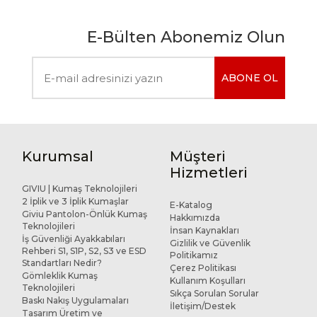
E-Bülten Abonemiz Olun
ABONE OL
Kurumsal
Müşteri
Hizmetleri
GIVIU | Kumaş Teknolojileri
2 İplik ve 3 İplik Kumaşlar
E-Katalog
Giviu Pantolon-Önlük Kumaş
Hakkımızda
Teknolojileri
İnsan Kaynakları
İş Güvenliği Ayakkabıları
Gizlilik ve Güvenlik
Rehberi S1, S1P, S2, S3 ve ESD
Politikamız
Standartları Nedir?
Çerez Politikası
Gömleklik Kumaş
Kullanım Koşulları
Teknolojileri
Sıkça Sorulan Sorular
Baskı Nakış Uygulamaları
İletişim/Destek
Tasarım Üretim ve