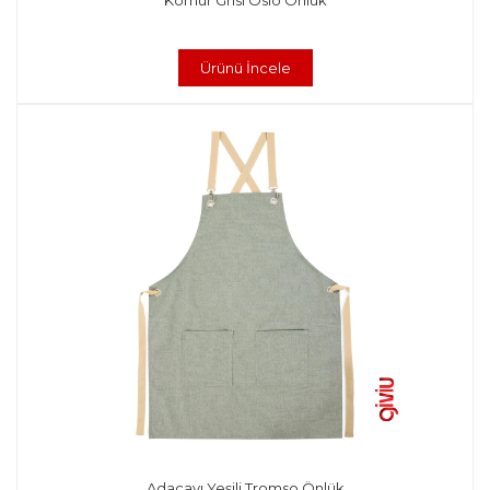
Ürünü İncele
Adaçayı Yeşili Tromso Önlük