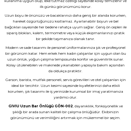
kullanıma uygun olup, leke tutmaz özelliği sayesinde kolay temizlenir ve
ilk günkü görünümünü korur.
Uzun boyu ile önünüzü ve bacaklarınızı daha geniş bir alanda korurken,
hareket özgürlüğünüzü kısıtlamaz. Ayarlanabilir boyun ve bel
bağcıkları sayesinde her bedene rahatça uyum sağlar. Geniş ön cepleri ile
sipariş blokları, kalem, termometre veya küçük ekipmanlarınızı pratik
bir şekilde taşımanıza olanak tanır.
Modern ve sade tasarımı ile personel üniformalarınıza şık ve profesyonel
bir görünüm katar. Hem erkek hem kadın çalışanlar için uygun olan bu
uzun önlük, yoğun çalışma temposunda konfor ve güvenilirlik sunar.
Kolay ütülenebilen ve makinede yıkanabilen yapısıyla bakım açısından
da oldukça pratiktir.
Garson, barista, mutfak personeli, servis görevlileri ve otel çalışanları için
ideal bir tercihtir. Uzun kesimi sayesinde kıyafetlerinizi daha etkili
korurken, şık tasarımı ile iş yerinizde kurumsal bir imaj yaratmanıza
yardımcı olur.
GIVIU Uzun Bar Önlüğü GÖN-002
, dayanıklılık, fonksiyonellik ve
şıklığı bir arada sunan kaliteli bir çalışma önlüğüdür. Ekibinizin
görünümünü ve verimliliğini artırmak için mükemmel bir seçim.