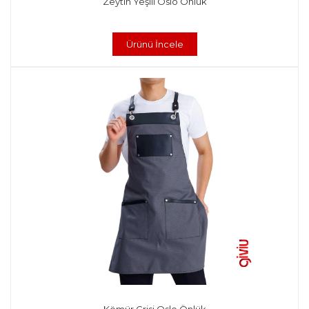
Zeytin Yeşili Oslo Önlük
Ürünü İncele
Kömür Grisi Oslo Önlük