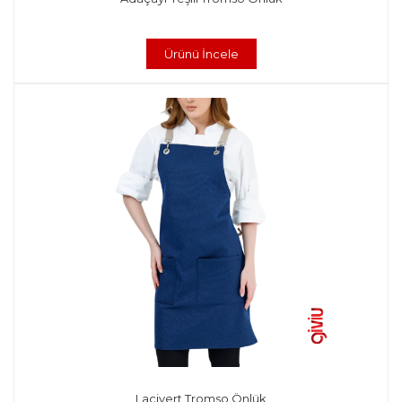
Ürünü İncele
Lacivert Tromso Önlük