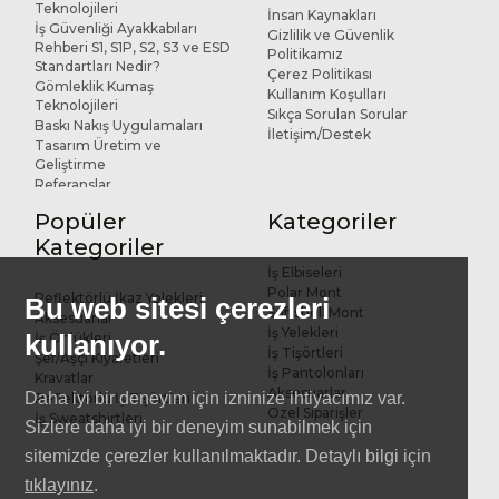
Teknolojileri
İnsan Kaynakları
İş Güvenliği Ayakkabıları
Gizlilik ve Güvenlik
Rehberi S1, S1P, S2, S3 ve ESD
Politikamız
Standartları Nedir?
Çerez Politikası
Gömleklik Kumaş
Kullanım Koşulları
Teknolojileri
Sıkça Sorulan Sorular
Baskı Nakış Uygulamaları
İletişim/Destek
Tasarım Üretim ve
Geliştirme
Referanslar
Popüler
Kategoriler
Kategoriler
İş Elbiseleri
Polar Mont
Reflektörlü İkaz Yelekleri
Bu web sitesi çerezleri
Softshell Mont
Aksesuarlar
İş Yelekleri
kullanıyor.
İş Önlükleri
İş Tişörtleri
Şef/Aşçı Kıyafetleri
İş Pantolonları
Kravatlar
Aksesuarlar
Daha iyi bir deneyim için izninize ihtiyacımız var.
Reflektörlü İş Tişörtleri
Özel Siparişler
İş Sweatshirtleri
Sizlere daha iyi bir deneyim sunabilmek için
sitemizde çerezler kullanılmaktadır. Detaylı bilgi için
tıklayınız
.