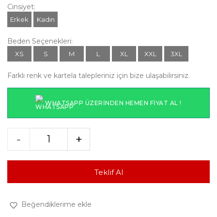
Cinsiyet:
Erkek
Kadın
Beden Seçenekleri:
XS
S
M
L
XL
XXL
3XL
Farklı renk ve kartela talepleriniz için bize ulaşabilirsiniz.
WHATSAPP ÜZERINDEN HEMEN FIYAT AL !
-
+
Teklif Al
Beğendiklerime ekle