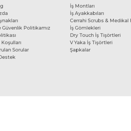
og
İş Montları
zda
İş Ayakkabıları
ynakları
Cerrahi Scrubs & Medikal
ve Güvenlik Politikamız
İş Gömlekleri
itikası
Dry Touch İş Tişörtleri
 Koşulları
V Yaka İş Tişörtleri
rulan Sorular
Şapkalar
/Destek