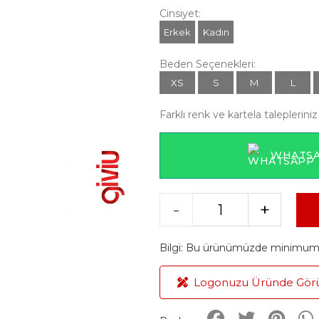
Cinsiyet:
Erkek
Kadın
Beden Seçenekleri:
XS
S
M
L
Farklı renk ve kartela talepleriniz 
WHATSA
-
+
Bilgi: Bu ürünümüzde minimum ü
Logonuzu Üründe Gör