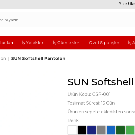
Bize Ulaş
lonları
İş Yelekleri
İş Gömlekleri
Özel Siparişler
İş 
olon
|
SUN Softshell Pantolon
SUN Softshell
Ürün Kodu: GSP-001
Teslimat Süresi: 15 Gün
Ürünleri sepete ekledikten sonra fi
Renk: