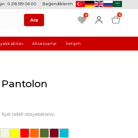
ın : 0 216 519 06 00
Beğendiklerim
0
0
Ayakkabıları
Aksesuarlar
İletişim
 Pantolon
yat teklifi isteyebilirsiniz.