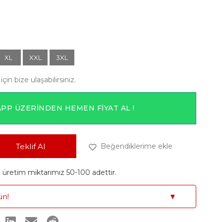
XL
XXL
3XL
için bize ulaşabilirsiniz.
PP ÜZERINDEN HEMEN FIYAT AL !
Teklif Al
Beğendiklerime ekle
retim miktarımız 50-100 adettir.
ün!
▼