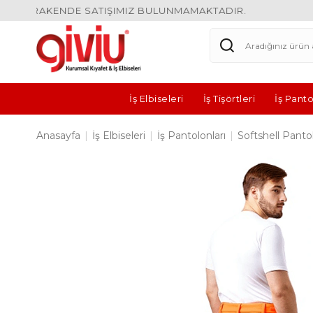
| PARAKENDE SATIŞIMIZ BULUNMAMAKTADIR.
İş Elbiseleri
İş Tişörtleri
İş Panto
Anasayfa
|
İş Elbiseleri
|
İş Pantolonları
|
Softshell Pant