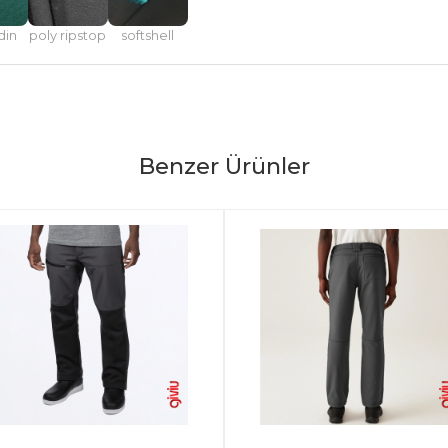
din
poly ripstop
softshell
Benzer Ürünler