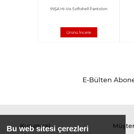
İNŞA Hi-Vis Softshell Pantolon
Ürünü İncele
E-Bülten Abon
Kurumsal
Müşter
Bu web sitesi çerezleri