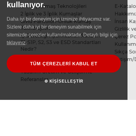
kullanıyor.
GIVIU | Kumaş Teknolojileri
E-Katal
2 İplik ve 3 İplik Kumaşlar
Hakkımı
Daha iyi bir deneyim için izninize ihtiyacımız var.
Giviu Pantolon-Önlük Kumaş
İnsan Ka
Sizlere daha iyi bir deneyim sunabilmek için
Teknolojileri
Gizlilik 
sitemizde çerezler kullanılmaktadır. Detaylı bilgi için
İş Güvenliği Ayakkabıları Rehberi
Çerez Pol
S1, S1P, S2, S3 ve ESD Standartları
tıklayınız
.
Kullanım
Nedir?
Sıkça So
Gömleklik Kumaş Teknolojileri
İletişim
TÜM ÇEREZLERİ KABUL ET
Baskı Nakış Uygulamaları
Tasarım Üretim ve Geliştirme
Referanslar
⚙ KİŞİSELLEŞTİR