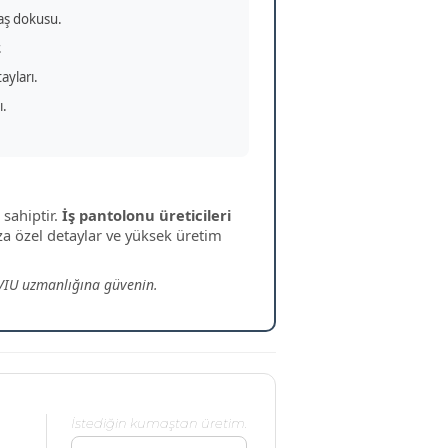
maş dokusu.
.
ayları.
ı.
sahiptir.
İş pantolonu üreticileri
a özel detaylar ve yüksek üretim
IVIU uzmanlığına güvenin.
İstediğin kumaştan üretim.