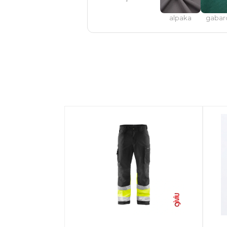
alpaka
gabar