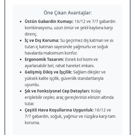
Öne Çıkan Avantajlar:
Üstün Gabardin Kumaşı:
16/12 ve 7/7 gabardin
kombinasyonu, uzun ömür ve şekil kaybına karşı
direnç.
İç ve Dış Koruma:
Su geçirmez dış katman ve ısı
tutan iç katman sayesinde yağmurlu ve soğuk
havalarda maksimum konfor.
Ergonomik Tasarım:
Esnek kol kısmı ve
ayarlanabilir bel, rahat hareket imkanı.
Gelişmiş Dikiş ve İşçilik:
Sağlam dikişler ve
yüksek kalite işçilik, güvenlik standartlarıyla
uyumlu.
Şık ve Fonksiyonel Cep Detayları:
Kolay
erişilebilir cepler, araç gereçlerinizi elinizin altında
tutar.
Çeşitli Hava Koşullarına Uygunluk:
16/12 ve
7/7 gabardin, soğuk, yağmur ve rüzgâra karşı tam
koruma.