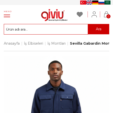
MENÜ
0
Ara
Anasayfa
|
İş Elbiseleri
|
İş Montları
|
Sevilla Gabardin Mont