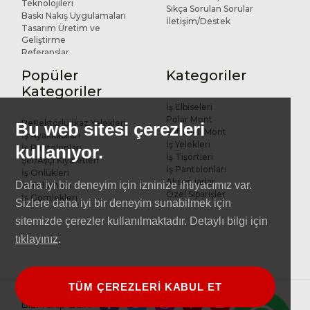
Teknolojileri
Sıkça Sorulan Sorular
Baskı Nakış Uygulamaları
İletişim/Destek
Tasarım Üretim ve
Geliştirme
Referanslar
Popüler
Kategoriler
Kategoriler
İş Elbiseleri
Polar Mont
Reflektörlü İkaz Yelekleri
Bu web sitesi çerezleri
Softshell Mont
İş Ayakkabıları
İş Yelekleri
kullanıyor.
İş Pantolonları
İş Tişörtleri
Şef/Aşçı Kıyafetleri
İş Pantolonları
İş Önlükleri
Aksesuarlar
Daha iyi bir deneyim için izninize ihtiyacımız var.
İş Tulumları
Özel Siparişler
İş Gömlekleri
Sizlere daha iyi bir deneyim sunabilmek için
sitemizde çerezler kullanılmaktadır. Detaylı bilgi için
tıklayınız
.
TÜM ÇEREZLERİ KABUL ET
Bizi Takip Edin: