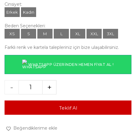
Cinsiyet:
Erkek
Kadın
Beden Seçenekleri:
XS
S
M
L
XL
XXL
3XL
Farklı renk ve kartela talepleriniz için bize ulaşabilirsiniz.
WHATSAPP ÜZERINDEN HEMEN FIYAT AL !
-
+
Teklif Al
Beğendiklerime ekle