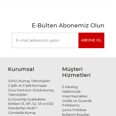
E-Bülten Abonemiz Olun
ABONE OL
Kurumsal
Müşteri
Hizmetleri
GIVIU | Kumaş Teknolojileri
2 İplik ve 3 İplik Kumaşlar
E-Katalog
Giviu Pantolon-Önlük Kumaş
Hakkımızda
Teknolojileri
İnsan Kaynakları
İş Güvenliği Ayakkabıları
Gizlilik ve Güvenlik
Rehberi S1, S1P, S2, S3 ve ESD
Politikamız
Standartları Nedir?
Çerez Politikası
Gömleklik Kumaş
Kullanım Koşulları