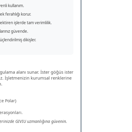
venli kullanım.
 ferahlığı korur.
ktiren işlerde tam verimlilik.
larınız güvende.
endirilmiş dikişler.
gulama alanı sunar. İster göğüs ister
niz. İşletmenizin kurumsal renklerine
n.
ce Polar)
erasyonları.
erinizde GIVIU uzmanlığına güvenin.