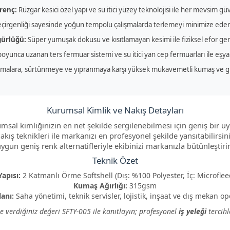
renç:
Rüzgar kesici özel yapı ve su itici yüzey teknolojisi ile her mevsim gü
irgenliği sayesinde yoğun tempolu çalışmalarda terlemeyi minimize ederek
gürlüğü:
Süper yumuşak dokusu ve kısıtlamayan kesimi ile fiziksel efor gere
yunca uzanan ters fermuar sistemi ve su itici yan cep fermuarları ile eşya
amalara, sürtünmeye ve yıpranmaya karşı yüksek mukavemetli kumaş ve güçl
Kurumsal Kimlik ve Nakış Detayları
al kimliğinizin en net şekilde sergilenebilmesi için geniş bir uy
kış teknikleri ile markanızı en profesyonel şekilde yansıtabilirsi
ygun geniş renk alternatifleriyle ekibinizi markanızla bütünleştiri
Teknik Özet
apısı:
2 Katmanlı Örme Softshell (Dış: %100 Polyester, İç: Microflee
Kumaş Ağırlığı:
315gsm
anı:
Saha yönetimi, teknik servisler, lojistik, inşaat ve dış mekan op
ze verdiğiniz değeri SFTY-005 ile kanıtlayın; profesyonel
iş yeleği
tercihl