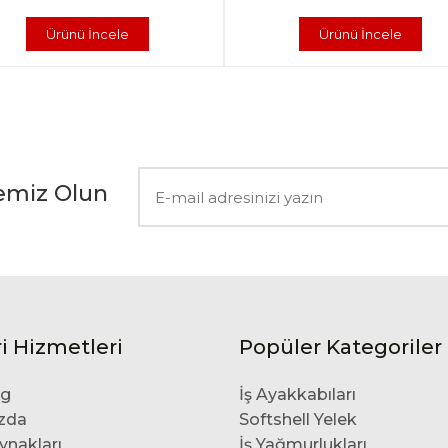
Ürünü İncele
Ürünü İncele
emiz Olun
i Hizmetleri
Popüler Kategoriler
og
İş Ayakkabıları
zda
Softshell Yelek
ynakları
İş Yağmurlukları