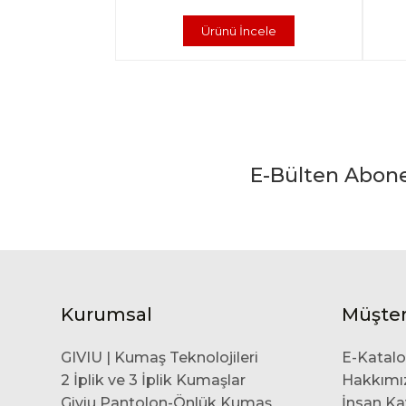
Ürünü İncele
E-Bülten Abon
Kurumsal
Müşter
GIVIU | Kumaş Teknolojileri
E-Katal
2 İplik ve 3 İplik Kumaşlar
Hakkımı
Giviu Pantolon-Önlük Kumaş
İnsan Ka