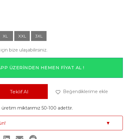
XL
XXL
3XL
için bize ulaşabilirsiniz.
PP ÜZERINDEN HEMEN FIYAT AL !
Teklif Al
Beğendiklerime ekle
retim miktarımız 50-100 adettir.
ün!
▼