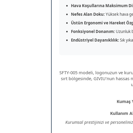
Hava Koşullarına Maksimum Di
Nefes Alan Doku:
Yüksek hava geç
Üstün Ergonomi ve Hareket Öz
Fonksiyonel Donanım:
Uzunluk bo
Endüstriyel Dayanıklılık:
Sık yık
SFTY-005 modeli, logonuzun ve kurums
sırt bölgesinde, GIVIU'nun hassas na
u
Kumaş Y
Kullanım Al
Kurumsal prestijinizi ve personelini