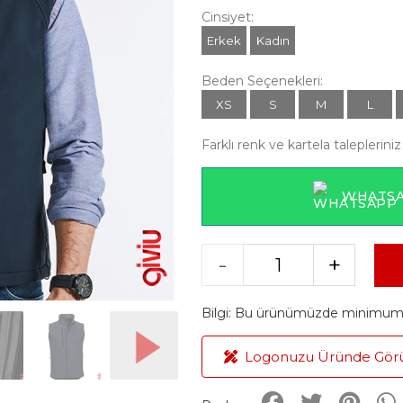
Cinsiyet:
Erkek
Kadın
Beden Seçenekleri:
XS
S
M
L
Farklı renk ve kartela talepleriniz 
WHATSA
-
+
Bilgi: Bu ürünümüzde minimum ü
Logonuzu Üründe Gör