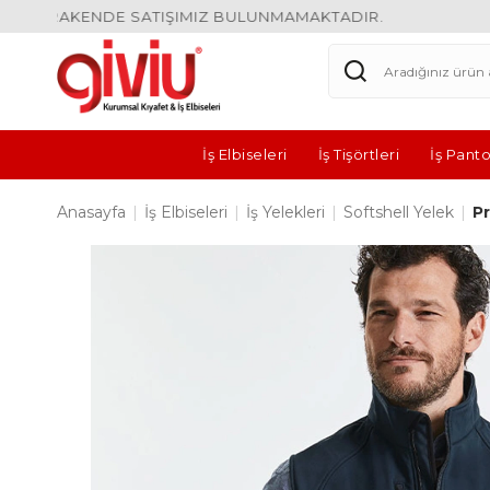
 PARAKENDE SATIŞIMIZ BULUNMAMAKTADIR.
İş Elbiseleri
İş Tişörtleri
İş Panto
Anasayfa
|
İş Elbiseleri
|
İş Yelekleri
|
Softshell Yelek
|
P