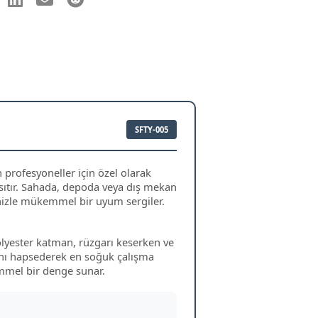
SFTY-005
 profesyoneller için özel olarak
nsıtır. Sahada, depoda veya dış mekan
nizle mükemmel bir uyum sergiler.
polyester katman, rüzgarı keserken ve
ısını hapsederek en soğuk çalışma
emmel bir denge sunar.