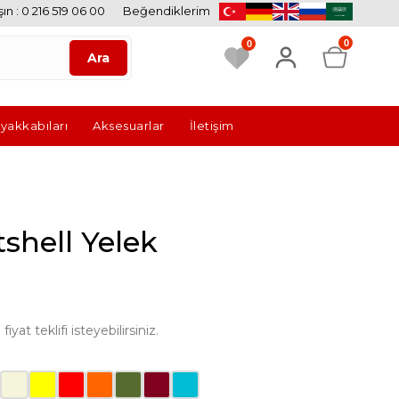
ın : 0 216 519 06 00
Beğendiklerim
0
0
Ayakkabıları
Aksesuarlar
İletişim
shell Yelek
yat teklifi isteyebilirsiniz.