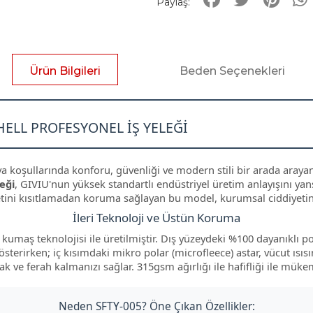
Paylaş:
Ürün Bilgileri
Beden Seçenekleri
ELL PROFESYONEL İŞ YELEĞI
 koşullarında konforu, güvenliği ve modern stili bir arada arayan
leği
, GIVIU'nun yüksek standartlı endüstriyel üretim anlayışını ya
etini kısıtlamadan koruma sağlayan bu model, kurumsal ciddiyeti
İleri Teknoloji ve Üstün Koruma
kumaş teknolojisi ile üretilmiştir. Dış yüzeydeki %100 dayanıklı 
k gösterirken; iç kısımdaki mikro polar (microfleece) astar, vücut ıs
ak ve ferah kalmanızı sağlar. 315gsm ağırlığı ile hafifliği ile mük
Neden SFTY-005? Öne Çıkan Özellikler: