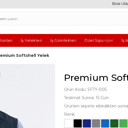
Bize Ulaş
lonları
İş Yelekleri
İş Gömlekleri
Özel Siparişler
İş 
remium Softshell Yelek
Premium Soft
Ürün Kodu: SFTY-005
Teslimat Süresi: 15 Gün
Ürünleri sepete ekledikten sonra fi
Renk: