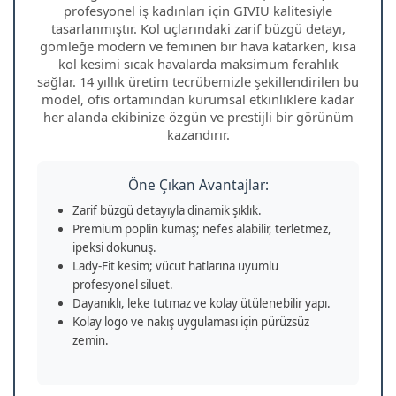
profesyonel iş kadınları için GIVIU kalitesiyle
tasarlanmıştır. Kol uçlarındaki zarif büzgü detayı,
gömleğe modern ve feminen bir hava katarken, kısa
kol kesimi sıcak havalarda maksimum ferahlık
sağlar. 14 yıllık üretim tecrübemizle şekillendirilen bu
model, ofis ortamından kurumsal etkinliklere kadar
her alanda ekibinize özgün ve prestijli bir görünüm
kazandırır.
Öne Çıkan Avantajlar:
Zarif büzgü detayıyla dinamik şıklık.
Premium poplin kumaş; nefes alabilir, terletmez,
ipeksi dokunuş.
Lady‑Fit kesim; vücut hatlarına uyumlu
profesyonel siluet.
Dayanıklı, leke tutmaz ve kolay ütülenebilir yapı.
Kolay logo ve nakış uygulaması için pürüzsüz
zemin.