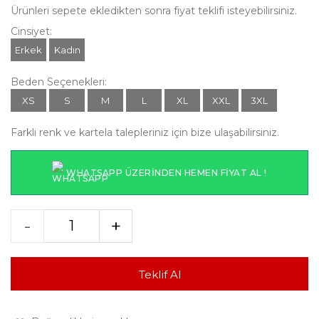
Ürünleri sepete ekledikten sonra fiyat teklifi isteyebilirsiniz.
Cinsiyet:
Erkek
Kadın
Beden Seçenekleri:
XS
S
M
L
XL
XXL
3XL
Farklı renk ve kartela talepleriniz için bize ulaşabilirsiniz.
WHATSAPP ÜZERINDEN HEMEN FIYAT AL !
-
+
Teklif Al