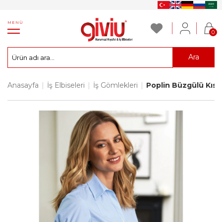
MENÜ
0
Ara
Anasayfa
|
İş Elbiseleri
|
İş Gömlekleri
|
Poplin Büzgülü Kısa