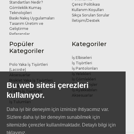
Standartları Nedir?
Çerez Politikası
Gömleklik Kumaş
Kullanım Koşulları
Teknolojileri
Sıkça Sorulan Sorular
Baskı Nakış Uygulamaları
İletişim/Destek
Tasarım Üretim ve
Geliştirme
Referanslar
Popüler
Kategoriler
Kategoriler
İş Elbiseleri
İş Tişörtleri
Polo Yaka İş Tişörtleri
İş Pantolonları
(Lacoste)
İş Yelekleri
Aksesuarlar
İş Gömlekleri
Bisiklet Yaka İş Tişörtleri
Bu web sitesi çerezleri
Özel Siparişler
Şapkalar
İş Ayakkabıları
V Yaka İş Tişörtleri
kullanıyor.
Aksesuarlar
Bereler
İş Tulumları
Daha iyi bir deneyim için izninize ihtiyacımız var.
Sizlere daha iyi bir deneyim sunabilmek için
sitemizde çerezler kullanılmaktadır. Detaylı bilgi için
tıklayınız
.