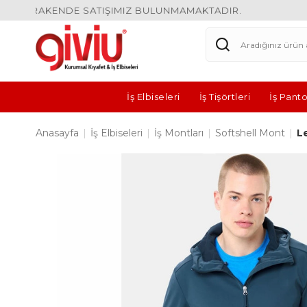
| PARAKENDE SATIŞIMIZ BULUNMAMAKTADIR.
İş Elbiseleri
İş Tişörtleri
İş Panto
Anasayfa
|
İş Elbiseleri
|
İş Montları
|
Softshell Mont
|
L