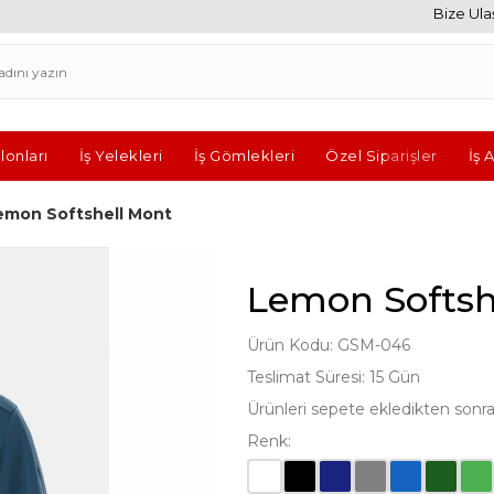
Bize Ulaş
lonları
İş Yelekleri
İş Gömlekleri
Özel Siparişler
İş 
emon Softshell Mont
Lemon Softsh
Ürün Kodu: GSM-046
Teslimat Süresi: 15 Gün
Ürünleri sepete ekledikten sonra fi
Renk: