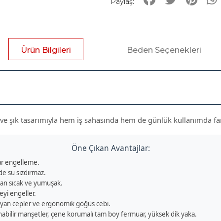
Paylaş:
Ürün Bilgileri
Beden Seçenekleri
e şık tasarımıyla hem iş sahasında hem de günlük kullanımda far
Öne Çıkan Avantajlar:
ar engelleme.
de su sızdırmaz.
adan sıcak ve yumuşak.
eyi engeller.
 yan cepler ve ergonomik göğüs cebi.
rlanabilir manşetler, çene korumalı tam boy fermuar, yüksek dik yaka.