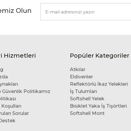
emiz Olun
i Hizmetleri
Popüler Kategoriler
og
Atkılar
zda
Eldivenler
ynakları
Reflektörlü İkaz Yelekleri
ve Güvenlik Politikamız
İş Tulumları
itikası
Softshell Yelek
 Koşulları
Bisiklet Yaka İş Tişörtleri
rulan Sorular
Softshell Mont
/Destek