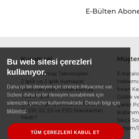
E-Bülten Abon
Kurumsal
Müşter
Bu web sitesi çerezleri
kullanıyor.
GIVIU | Kumaş Teknolojileri
E-Katal
2 İplik ve 3 İplik Kumaşlar
Hakkımı
Daha iyi bir deneyim için izninize ihtiyacımız var.
Giviu Pantolon-Önlük Kumaş
İnsan Ka
Sizlere daha iyi bir deneyim sunabilmek için
Teknolojileri
Gizlilik 
sitemizde çerezler kullanılmaktadır. Detaylı bilgi için
İş Güvenliği Ayakkabıları Rehberi
Çerez Pol
S1, S1P, S2, S3 ve ESD Standartları
tıklayınız
.
Kullanım
Nedir?
Sıkça So
Gömleklik Kumaş Teknolojileri
İletişim
TÜM ÇEREZLERİ KABUL ET
Baskı Nakış Uygulamaları