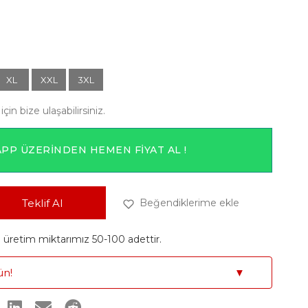
XL
XXL
3XL
için bize ulaşabilirsiniz.
PP ÜZERINDEN HEMEN FIYAT AL !
Teklif Al
Beğendiklerime ekle
retim miktarımız 50-100 adettir.
ün!
▼