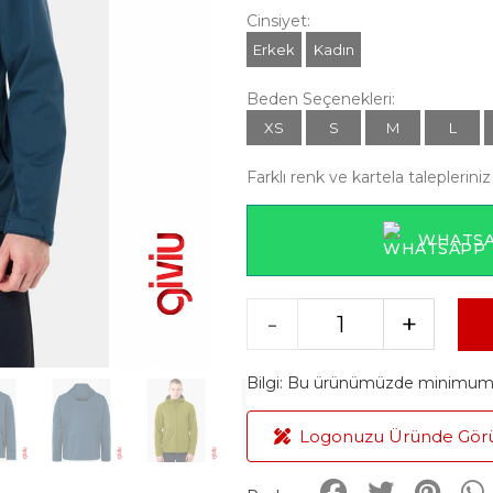
Cinsiyet:
Erkek
Kadın
Beden Seçenekleri:
XS
S
M
L
Farklı renk ve kartela talepleriniz 
WHATSA
-
+
Bilgi: Bu ürünümüzde minimum ü
Logonuzu Üründe Gör