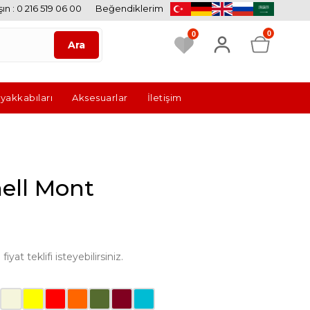
ın : 0 216 519 06 00
Beğendiklerim
0
0
Ayakkabıları
Aksesuarlar
İletişim
ell Mont
yat teklifi isteyebilirsiniz.