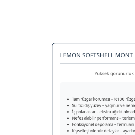
LEMON SOFTSHELL MONT
Yüksek görünürlük v
Tam rüzgar koruması – %100 rüzg
Su itici dış yüzey – yağmur ve nem
İç polar astar – ekstra ağırlık olm
Nefes alabilir performans – terlem
Fonksiyonel depolama – fermuarlı
Kişiselleştirilebilir detaylar – aya