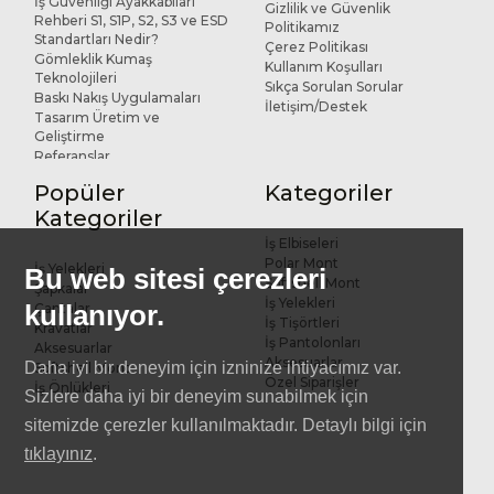
İş Güvenliği Ayakkabıları
Gizlilik ve Güvenlik
Rehberi S1, S1P, S2, S3 ve ESD
Politikamız
Standartları Nedir?
Çerez Politikası
Gömleklik Kumaş
Kullanım Koşulları
Teknolojileri
Sıkça Sorulan Sorular
Baskı Nakış Uygulamaları
İletişim/Destek
Tasarım Üretim ve
Geliştirme
Referanslar
Popüler
Kategoriler
Kategoriler
İş Elbiseleri
Polar Mont
İş Yelekleri
Bu web sitesi çerezleri
Softshell Mont
Şapkalar
İş Yelekleri
kullanıyor.
Çantalar
İş Tişörtleri
Kravatlar
İş Pantolonları
Aksesuarlar
Aksesuarlar
Daha iyi bir deneyim için izninize ihtiyacımız var.
Softshell Mont
Özel Siparişler
İş Önlükleri
Sizlere daha iyi bir deneyim sunabilmek için
sitemizde çerezler kullanılmaktadır. Detaylı bilgi için
tıklayınız
.