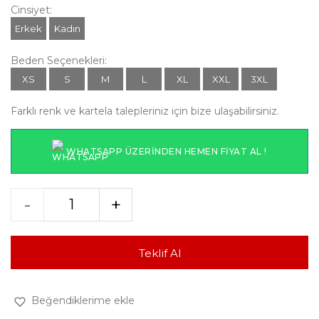
Cinsiyet:
Erkek
Kadın
Beden Seçenekleri:
XS
S
M
L
XL
XXL
3XL
Farklı renk ve kartela talepleriniz için bize ulaşabilirsiniz.
WHATSAPP ÜZERINDEN HEMEN FIYAT AL !
-
+
Teklif Al
Beğendiklerime ekle