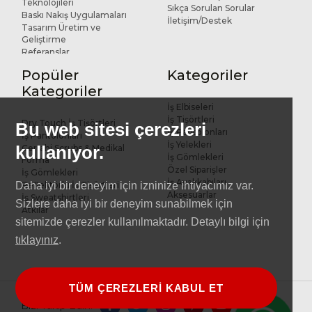
Teknolojileri
Sıkça Sorulan Sorular
Baskı Nakış Uygulamaları
İletişim/Destek
Tasarım Üretim ve
Geliştirme
Referanslar
Popüler
Kategoriler
Kategoriler
İş Elbiseleri
İş Tişörtleri
Dry Touch İş Tişörtleri
Bu web sitesi çerezleri
İş Pantolonları
İş Pantolonları
İş Yelekleri
kullanıyor.
Cerrahi Scrubs & Medikal
İş Gömlekleri
Forma
Özel Siparişler
İş Gömlekleri
İş Ayakkabıları
Reflektörlü İş Tişörtleri
Daha iyi bir deneyim için izninize ihtiyacımız var.
Aksesuarlar
İş Sweatshirtleri
Sizlere daha iyi bir deneyim sunabilmek için
Atkılar
sitemizde çerezler kullanılmaktadır. Detaylı bilgi için
tıklayınız
.
TÜM ÇEREZLERİ KABUL ET
Bizi Takip Edin: