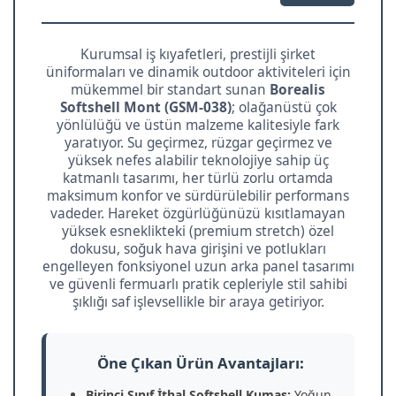
Kurumsal iş kıyafetleri, prestijli şirket
üniformaları ve dinamik outdoor aktiviteleri için
mükemmel bir standart sunan
Borealis
Softshell Mont (GSM-038)
; olağanüstü çok
yönlülüğü ve üstün malzeme kalitesiyle fark
yaratıyor. Su geçirmez, rüzgar geçirmez ve
yüksek nefes alabilir teknolojiye sahip üç
katmanlı tasarımı, her türlü zorlu ortamda
maksimum konfor ve sürdürülebilir performans
vadeder. Hareket özgürlüğünüzü kısıtlamayan
yüksek esneklikteki (premium stretch) özel
dokusu, soğuk hava girişini ve potlukları
engelleyen fonksiyonel uzun arka panel tasarımı
ve güvenli fermuarlı pratik cepleriyle stil sahibi
şıklığı saf işlevsellikle bir araya getiriyor.
Öne Çıkan Ürün Avantajları:
Birinci Sınıf İthal Softshell Kumaş:
Yoğun