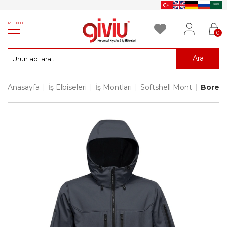
MENÜ
0
Ara
Anasayfa
|
İş Elbiseleri
|
İş Montları
|
Softshell Mont
|
Boreal