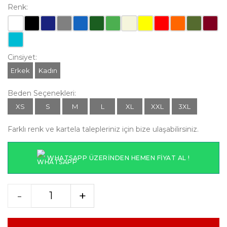
Renk:
Cinsiyet:
Erkek
Kadın
Beden Seçenekleri:
XS
S
M
L
XL
XXL
3XL
Farklı renk ve kartela talepleriniz için bize ulaşabilirsiniz.
WHATSAPP ÜZERINDEN HEMEN FIYAT AL !
-
+