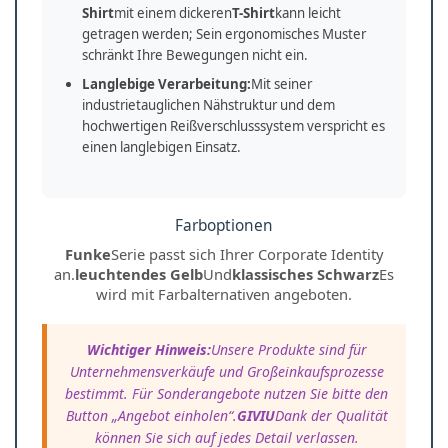
Shirt
mit einem dickeren
T-Shirt
kann leicht
getragen werden; Sein ergonomisches Muster
schränkt Ihre Bewegungen nicht ein.
Langlebige Verarbeitung:
Mit seiner
industrietauglichen Nähstruktur und dem
hochwertigen Reißverschlusssystem verspricht es
einen langlebigen Einsatz.
Farboptionen
Funke
Serie passt sich Ihrer Corporate Identity
an.
leuchtendes Gelb
Und
klassisches Schwarz
Es
wird mit Farbalternativen angeboten.
Wichtiger Hinweis:
Unsere Produkte sind für
Unternehmensverkäufe und Großeinkaufsprozesse
bestimmt. Für Sonderangebote nutzen Sie bitte den
Button „Angebot einholen“.
GIVIU
Dank der Qualität
können Sie sich auf jedes Detail verlassen.