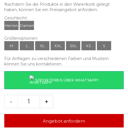
Nachdem Sie die Produkte in den Warenkorb gelegt
haben, können Sie ein Preisangebot anfordern.
Geschlecht:
Herren
Damen
Größenoptionen:
M
L
XL
XXL
3XL
XS
S
Für Anfragen zu verschiedenen Farben und Mustern
können Sie uns kontaktieren.
SOFORTPREIS ÜBER WHATSAPP!
-
+
Angebot anfordern