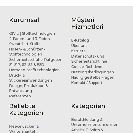
Kurumsal
Müşteri
Hizmetleri
GIVIU | Stofftechnologien
2-Faden- und 3-Faden-
E-Katalog
Sweatshirt-Stoffe
Über uns
Hosen- & Schürzen-
Karriere
Stofftechnologien
Datenschutz- und
Sicherheitsschuhe-Ratgeber
Sicherheitsrichtlinie
S1, S1P, S2, S3 & ESD
Cookie-Richtlinie
Hemden-Stofftechnologien
Nutzungsbedingungen
Druck- &
Häufig gestellte Fragen
Stickereianwendungen
Kontakt / Support
Design, Produktion &
Entwicklung
Referenzen
Beliebte
Kategorien
Kategorien
Berufskleidung &
Unternehmensuniformen
Fleece-Jacken &
Arbeits-T-Shirts &
Wintermäntel