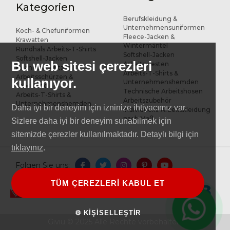
Kategorien
Berufskleidung &
Unternehmensuniformen
Koch- & Chefuniformen
Fleece-Jacken &
Krawatten
Wintermäntel
Rundhals Arbeits-T-Shirts
Softshell-Jacken
Softshell-Jacken
Bu web sitesi çerezleri
Arbeitswesten
Beanies & Mützen
Arbeits-T-Shirts &
Arbeitsschürzen &
kullanıyor.
Unternehmenshemden
Laborkittel
Technische Arbeitshosen
Arbeits-T-Shirts &
Arbeitszubehör
Unternehmenshemden
Daha iyi bir deneyim için izninize ihtiyacımız var.
Individuelle Arbeitskleidung
nach Maß
Sizlere daha iyi bir deneyim sunabilmek için
sitemizde çerezler kullanılmaktadır. Detaylı bilgi için
tıklayınız
.
Folgen Sie uns:
TÜM ÇEREZLERİ KABUL ET
⚙ KİŞİSELLEŞTİR
Giviu © 2025 Alle Rechte vorbehalten.