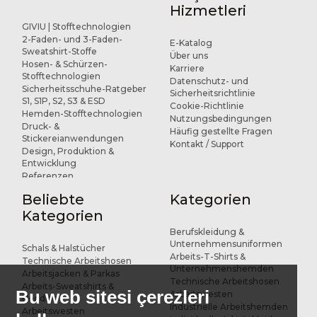
Hizmetleri
GIVIU | Stofftechnologien
2-Faden- und 3-Faden-
E-Katalog
Sweatshirt-Stoffe
Über uns
Hosen- & Schürzen-
Karriere
Stofftechnologien
Datenschutz- und
Sicherheitsschuhe-Ratgeber
Sicherheitsrichtlinie
S1, S1P, S2, S3 & ESD
Cookie-Richtlinie
Hemden-Stofftechnologien
Nutzungsbedingungen
Druck- &
Häufig gestellte Fragen
Stickereianwendungen
Kontakt / Support
Design, Produktion &
Entwicklung
Referenzen
Beliebte
Kategorien
Kategorien
Berufskleidung &
Unternehmensuniformen
Schals & Halstücher
Arbeits-T-Shirts &
Technische Arbeitshosen
Unternehmenshemden
Arbeitsjacken & Parkas
Technische Arbeitshosen
Arbeits-Sweatshirts &
Bu web sitesi çerezleri
Arbeitswesten
Hoodies
Industrielle Arbeitshemden
Arbeitswesten