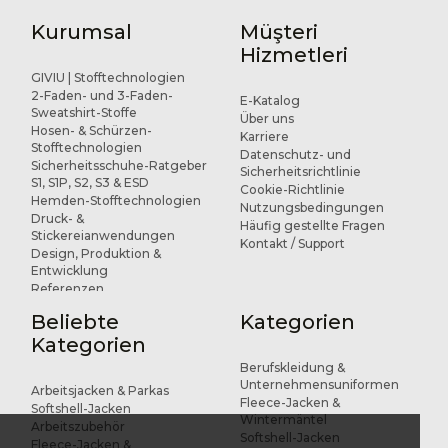
Kurumsal
Müşteri
Hizmetleri
GIVIU | Stofftechnologien
2-Faden- und 3-Faden-
E-Katalog
Sweatshirt-Stoffe
Über uns
Hosen- & Schürzen-
Karriere
Stofftechnologien
Datenschutz- und
Sicherheitsschuhe-Ratgeber
Sicherheitsrichtlinie
S1, S1P, S2, S3 & ESD
Cookie-Richtlinie
Hemden-Stofftechnologien
Nutzungsbedingungen
Druck- &
Häufig gestellte Fragen
Stickereianwendungen
Kontakt / Support
Design, Produktion &
Entwicklung
Referenzen
Beliebte
Kategorien
Kategorien
Berufskleidung &
Unternehmensuniformen
Arbeitsjacken & Parkas
Fleece-Jacken &
Softshell-Jacken
Wintermäntel
Arbeitszubehör
Softshell-Jacken
Fleece-Jacken &