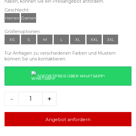
haben, können Sie ein Preisangebot anfordern.
Geschlecht:
Herren
Damen
Größenoptionen:
XS
S
M
L
XL
XXL
3XL
Für Anfragen zu verschiedenen Farben und Mustern
können Sie uns kontaktieren.
SOFORTPREIS ÜBER WHATSAPP!
-
+
Angebot anfordern