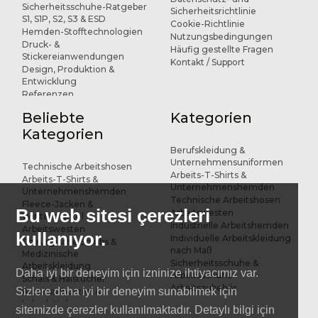
Sicherheitsschuhe-Ratgeber
Sicherheitsrichtlinie
S1, S1P, S2, S3 & ESD
Cookie-Richtlinie
Hemden-Stofftechnologien
Nutzungsbedingungen
Druck- &
Häufig gestellte Fragen
Stickereianwendungen
Kontakt / Support
Design, Produktion &
Entwicklung
Referenzen
Beliebte
Kategorien
Kategorien
Berufskleidung &
Unternehmensuniformen
Technische Arbeitshosen
Arbeits-T-Shirts &
Arbeits-T-Shirts &
Unternehmenshemden
Unternehmenshemden
Technische Arbeitshosen
Fleece-Jacken &
Bu web sitesi çerezleri
Arbeitswesten
Wintermäntel
Industrielle Arbeitshemden
Arbeitswesten
kullanıyor.
Individuelle Arbeitskleidung
Chirurgische Scrubs &
nach Maß
Medizinische
Sicherheitsschuhe &
Arbeitskleidung
Daha iyi bir deneyim için izninize ihtiyacımız var.
Arbeitsschuhe
Schals & Halstücher
Arbeitszubehör
Sizlere daha iyi bir deneyim sunabilmek için
Arbeitsschürzen &
Laborkittel
sitemizde çerezler kullanılmaktadır. Detaylı bilgi için