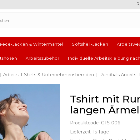
R
leece-Jacken & Wintermäntel
Softshell-Jacken
Arbeitswe
itshosen
Arbeitszubehör
Individuelle Arbeitskleidung nac
|
Arbeits-T-Shirts & Unternehmenshemden
|
Rundhals Arbeits-T
Tshirt mit R
langen Ärme
Produktcode: GTS-006
Lieferzeit: 15 Tage