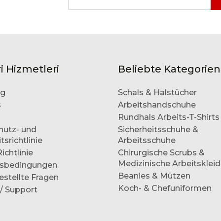
i Hizmetleri
Beliebte Kategorien
og
Schals & Halstücher
s
Arbeitshandschuhe
Rundhals Arbeits-T-Shirts
hutz- und
Sicherheitsschuhe &
tsrichtlinie
Arbeitsschuhe
ichtlinie
Chirurgische Scrubs &
Medizinische Arbeitsklei
sbedingungen
Beanies & Mützen
estellte Fragen
Koch- & Chefuniformen
/ Support