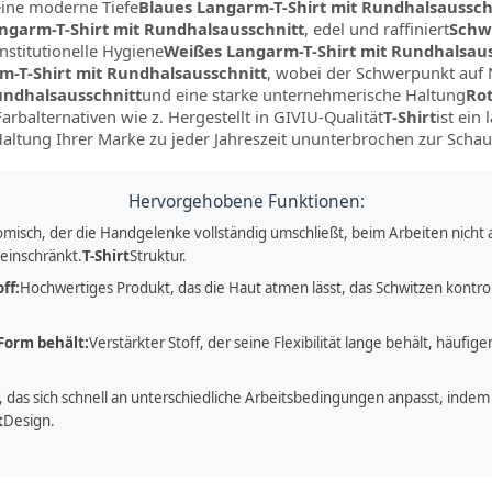
eine moderne Tiefe
Blaues Langarm-T-Shirt mit Rundhalsaussch
ngarm-T-Shirt mit Rundhalsausschnitt
, edel und raffiniert
Schwa
institutionelle Hygiene
Weißes Langarm-T-Shirt mit Rundhalsaus
m-T-Shirt mit Rundhalsausschnitt
, wobei der Schwerpunkt auf 
undhalsausschnitt
und eine starke unternehmerische Haltung
Rot
Farbalternativen wie z. Hergestellt in GIVIU-Qualität
T-Shirt
ist ein
Haltung Ihrer Marke zu jeder Jahreszeit ununterbrochen zur Schau
Hervorgehobene Funktionen:
misch, der die Handgelenke vollständig umschließt, beim Arbeiten nicht 
 einschränkt.
T-Shirt
Struktur.
ff:
Hochwertiges Produkt, das die Haut atmen lässt, das Schwitzen kontrol
Form behält:
Verstärkter Stoff, der seine Flexibilität lange behält, häufi
, das sich schnell an unterschiedliche Arbeitsbedingungen anpasst, indem 
t
Design.