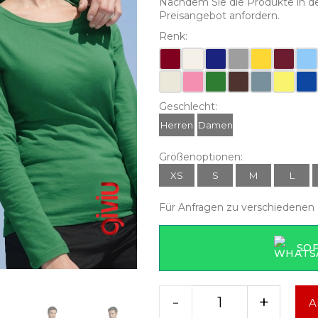
Nachdem Sie die Produkte in d
Preisangebot anfordern.
Renk:
Geschlecht:
Herren
Damen
Größenoptionen:
XS
S
M
L
Für Anfragen zu verschiedenen 
SO
-
+
A