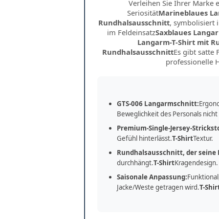
Verleihen Sie Ihrer Marke 
Seriosität
Marineblaues La
Rundhalsausschnitt
, symbolisiert 
im Feldeinsatz
Saxblaues Langar
Langarm-T-Shirt mit R
Rundhalsausschnitt
Es gibt satte 
professionelle 
GTS-006 Langarmschnitt:
Ergono
Beweglichkeit des Personals nicht
Premium-Single-Jersey-Stricksto
Gefühl hinterlässt.
T-Shirt
Textur.
Rundhalsausschnitt, der seine 
durchhängt.
T-Shirt
Kragendesign.
Saisonale Anpassung:
Funktional
Jacke/Weste getragen wird.
T-Shir