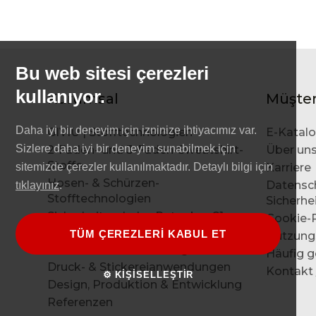
Bu web sitesi çerezleri
kullanıyor.
Kurumsal
Müşter
Daha iyi bir deneyim için izninize ihtiyacımız var.
GIVIU | Stofftechnologien
E-Katal
Sizlere daha iyi bir deneyim sunabilmek için
2-Faden- und 3-Faden-Sweatshirt-
Über un
Stoffe
sitemizde çerezler kullanılmaktadır. Detaylı bilgi için
Karriere
Hosen- & Schürzen-
Datensc
tıklayınız
.
Stofftechnologien
Sicherhei
Sicherheitsschuhe-Ratgeber S1,
Cookie-R
S1P, S2, S3 & ESD
TÜM ÇEREZLERİ KABUL ET
Nutzung
Hemden-Stofftechnologien
Häufig g
Druck- & Stickereianwendungen
Kontakt 
⚙ KİŞİSELLEŞTİR
Design, Produktion & Entwicklung
Referenzen