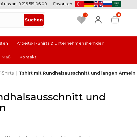
uf uns an: 0 216 519 06 00
Favoriten
0
0
sten
Arbeits-T-Shirts & Unternehmenshemden
h Maß
Kontakt
-Shirts
|
Tshirt mit Rundhalsausschnitt und langen Ärmeln
undhalsausschnitt und
ln