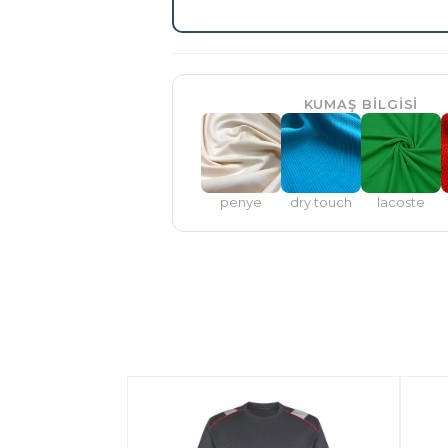
KUMAŞ BİLGİSİ
penye
dry touch
lacoste