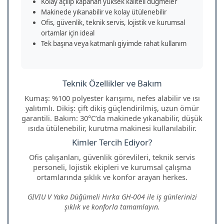
Kolay açılıp kapanan yüksek kaliteli düğmeler
Makinede yıkanabilir ve kolay ütülenebilir
Ofis, güvenlik, teknik servis, lojistik ve kurumsal
ortamlar için ideal
Tek başına veya katmanlı giyimde rahat kullanım
Teknik Özellikler ve Bakım
Kumaş: %100 polyester karışımı, nefes alabilir ve ısı
yalıtımlı. Dikiş: çift dikiş güçlendirilmiş, uzun ömür
garantili. Bakım: 30°C’da makinede yıkanabilir, düşük
ısıda ütülenebilir, kurutma makinesi kullanılabilir.
Kimler Tercih Ediyor?
Ofis çalışanları, güvenlik görevlileri, teknik servis
personeli, lojistik ekipleri ve kurumsal çalışma
ortamlarında şıklık ve konfor arayan herkes.
GIVIU V Yaka Düğümeli Hırka GH-004 ile iş günlerinizi
şıklık ve konforla tamamlayın.