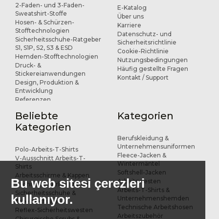
2-Faden- und 3-Faden-
E-Katalog
Sweatshirt-Stoffe
Über uns
Hosen- & Schürzen-
Karriere
Stofftechnologien
Datenschutz- und
Sicherheitsschuhe-Ratgeber
Sicherheitsrichtlinie
S1, S1P, S2, S3 & ESD
Cookie-Richtlinie
Hemden-Stofftechnologien
Nutzungsbedingungen
Druck- &
Häufig gestellte Fragen
Stickereianwendungen
Kontakt / Support
Design, Produktion &
Entwicklung
Referenzen
Beliebte
Kategorien
Kategorien
Berufskleidung &
Unternehmensuniformen
Polo-Arbeits-T-Shirts
Fleece-Jacken &
V-Ausschnitt Arbeits-T-
Wintermäntel
Shirts
Softshell-Jacken
Arbeitsschirme & Kappen
Bu web sitesi çerezleri
Arbeitswesten
Technische Arbeitshosen
Arbeits-T-Shirts &
Sicherheitsschuhe &
kullanıyor.
Unternehmenshemden
Arbeitsschuhe
Technische Arbeitshosen
Reflex-Sicherheitswesten
Arbeitszubehör
Chirurgische Scrubs &