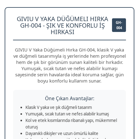
GIVIU V YAKA DÜĞÜMELI HIRKA
GH-
GH-004 - ŞIK VE KONFORLU İŞ
004
HIRKASI
GIVIU V Yaka Düğümeli Hırka GH-004, klasik V yaka
ve düğmeli tasarımıyla iş yerlerinde hem profesyonel
hem de şık bir görünüm sunan kaliteli bir hırkadır.
Yumuşak, sıcak tutan ve nefes alabilir kumaşı
sayesinde serin havalarda ideal koruma sağlar, gün
boyu konforlu kullanım sunar.
Öne Çıkan Avantajlar:
Klasik V yaka ve şık düğmeli tasarım
Yumuşak, sıcak tutan ve nefes alabilir kumaş
Kol ve etek kısımlarında ribanalı yapı, mükemmel
oturuş
Dayanıklı dikişler ve uzun ömürlü kalite