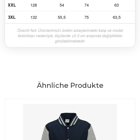
XXL
128
54
74
63
3XL
132
55,5
75
63,5
Önemli Not: Ürünlerimizin üretim süreçlerindeki kalıp ve model
farklılıkları nedeniyle, ölçülerde ±2-3 cm arasında değişiklikler
görülebilmektedir.
Ähnliche Produkte