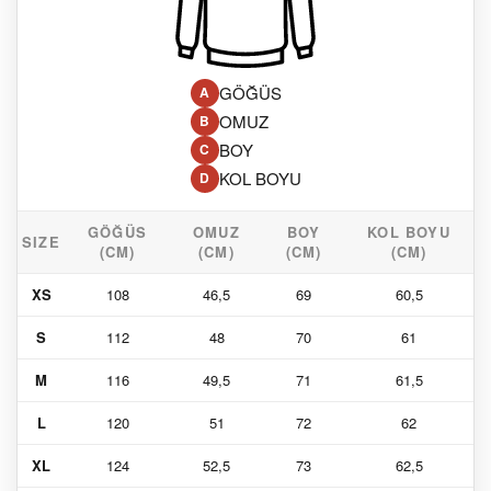
GÖĞÜS
A
OMUZ
B
BOY
C
KOL BOYU
D
GÖĞÜS
OMUZ
BOY
KOL BOYU
SIZE
(CM)
(CM)
(CM)
(CM)
XS
108
46,5
69
60,5
S
112
48
70
61
M
116
49,5
71
61,5
L
120
51
72
62
XL
124
52,5
73
62,5