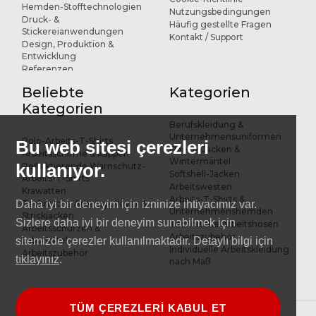
Hemden-Stofftechnologien
Nutzungsbedingungen
Druck- &
Häufig gestellte Fragen
Stickereianwendungen
Kontakt / Support
Design, Produktion &
Entwicklung
Referenzen
Beliebte
Kategorien
Kategorien
Berufskleidung &
Unternehmensuniformen
Polo-Arbeits-T-Shirts
Bu web sitesi çerezleri
Fleece-Jacken &
Arbeitsschirme & Kappen
Wintermäntel
kullanıyor.
Reflektierende Warnschutz-
Softshell-Jacken
Arbeits-T-Shirts
Arbeitswesten
Krawatten
Arbeits-T-Shirts &
Technische Arbeitspullover &
Daha iyi bir deneyim için izninize ihtiyacımız var.
Unternehmenshemden
Strickjacken
Sizlere daha iyi bir deneyim sunabilmek için
Technische Arbeitshosen
Arbeitsschürzen &
Arbeitszubehör
Laborkittel
sitemizde çerezler kullanılmaktadır. Detaylı bilgi için
Individuelle Arbeitskleidung
Arbeitszubehör
tıklayınız
.
nach Maß
TÜM ÇEREZLERİ KABUL ET