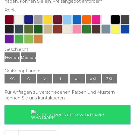
haben, können Sie ein Preisangebot anfordern.
Renk:
Geschlecht:
Herren
Damen
Größenoptionen:
XS
S
M
L
XL
XXL
3XL
Für Anfragen zu verschiedenen Farben und Mustern
können Sie uns kontaktieren.
SOFORTPREIS ÜBER WHATSAPP!