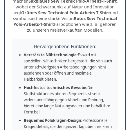
machen
Saxblaues Sew Teknik Polo-Arbeits-T-Shirt
,
wobei der Schwerpunkt auf Natur und Innovation
liegt
Grünes Sew Technical Polo-Arbeits-T-Shirt
und
symbolisiert eine starke Vision
Rotes Sew Technical
Polo-Arbeits-T-Shirt
Farboptionen wie z. B. gehören
zu unseren meistverkauften Modellen.
Hervorgehobene Funktionen:
Verstärkte Nähtechnologie:
Es wird mit
speziellen Nähtechniken hergestellt, die sich auch
unter schwierigsten Arbeitsbedingungen nicht
ausdehnen oder öffnen und maximale
Haltbarkeit bieten.
Hochfestes technisches Gewebe:
Die
Stoffstruktur des oberen Segments ist sehr
widerstandsfähig gegen Abrieb und Reibung,
bietet eine lange Nutzungsdauer und behält ihre
Form bei.
Bequemes Polokragen-Design:
Professionelle
Kragendetails, die den ganzen Tag über ihre Form