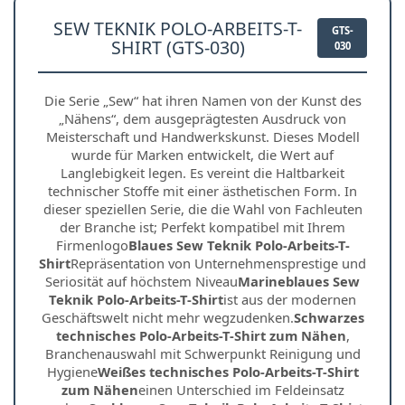
SEW TEKNIK POLO-ARBEITS-T-
GTS-
SHIRT (GTS-030)
030
Die Serie „Sew“ hat ihren Namen von der Kunst des
„Nähens“, dem ausgeprägtesten Ausdruck von
Meisterschaft und Handwerkskunst. Dieses Modell
wurde für Marken entwickelt, die Wert auf
Langlebigkeit legen. Es vereint die Haltbarkeit
technischer Stoffe mit einer ästhetischen Form. In
dieser speziellen Serie, die die Wahl von Fachleuten
der Branche ist; Perfekt kompatibel mit Ihrem
Firmenlogo
Blaues Sew Teknik Polo-Arbeits-T-
Shirt
Repräsentation von Unternehmensprestige und
Seriosität auf höchstem Niveau
Marineblaues Sew
Teknik Polo-Arbeits-T-Shirt
ist aus der modernen
Geschäftswelt nicht mehr wegzudenken.
Schwarzes
technisches Polo-Arbeits-T-Shirt zum Nähen
,
Branchenauswahl mit Schwerpunkt Reinigung und
Hygiene
Weißes technisches Polo-Arbeits-T-Shirt
zum Nähen
einen Unterschied im Feldeinsatz