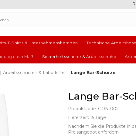
R
eits-T-Shirts & Unternehmenshemden
Technische Arbeitshos
leidung nach Maß
Sicherheitsschuhe & Arbeitsschuhe
Arbe
|
Arbeitsschürzen & Laborkittel
|
Lange Bar-Schürze
Lange Bar-Sc
Produktcode: GON-002
Lieferzeit: 15 Tage
Nachdem Sie die Produkte in d
Preisangebot anfordern.