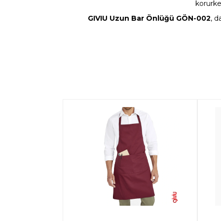
korurke
GIVIU Uzun Bar Önlüğü GÖN-002
, d