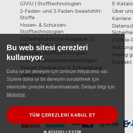
GIVIU | Stofftechnologien
E-Katal
2-Faden- und 3-Faden-Sweatshirt-
Über un
Stoffe
Karriere
Hosen- & Schürzen-
Datensc
Stofftechnologien
Sicherhei
Sicherheitsschuhe-Ratgeber S1,
Cookie-R
S1P, S2, S3 & ESD
Bu web sitesi çerezleri
Nutzung
Hemden-Stofftechnologien
Häufig g
kullanıyor.
Druck- & Stickereianwendungen
Kontakt 
Design, Produktion & Entwicklung
Daha iyi bir deneyim için izninize ihtiyacımız var.
Referenzen
Sizlere daha iyi bir deneyim sunabilmek için
sitemizde çerezler kullanılmaktadır. Detaylı bilgi için
tıklayınız
.
TÜM ÇEREZLERİ KABUL ET
⚙ KİŞİSELLEŞTİR