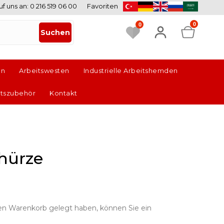
uf uns an: 0 216 519 06 00
Favoriten
0
0
en
Arbeitswesten
Industrielle Arbeitshemden
itszubehör
Kontakt
hürze
en Warenkorb gelegt haben, können Sie ein