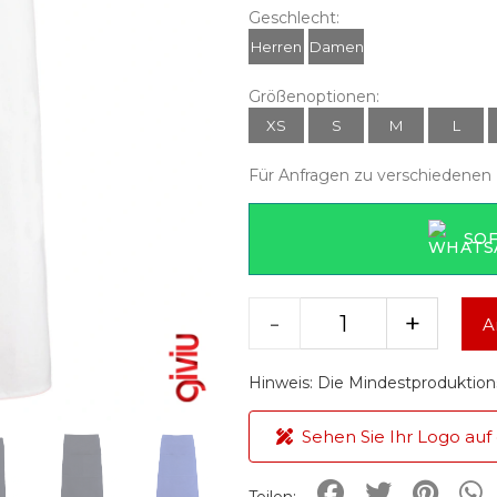
Geschlecht:
Herren
Damen
Größenoptionen:
XS
S
M
L
Für Anfragen zu verschiedenen 
SO
-
+
A
Hinweis: Die Mindestproduktion
Sehen Sie Ihr Logo auf
Teilen: