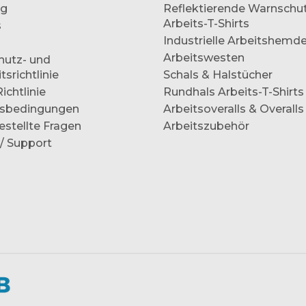
og
Reflektierende Warnschu
Arbeits-T-Shirts
s
Industrielle Arbeitshemd
Arbeitswesten
hutz- und
tsrichtlinie
Schals & Halstücher
ichtlinie
Rundhals Arbeits-T-Shirts
sbedingungen
Arbeitsoveralls & Overalls
estellte Fragen
Arbeitszubehör
/ Support