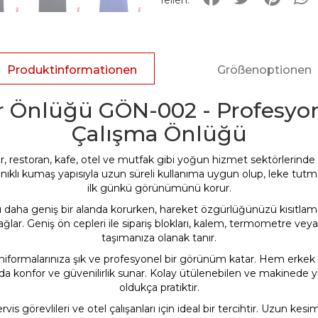
Produktinformationen
Größenoptionen
 Önlüğü GÖN-002 - Profesyon
Çalışma Önlüğü
estoran, kafe, otel ve mutfak gibi yoğun hizmet sektörlerinde ça
yanıklı kumaş yapısıyla uzun süreli kullanıma uygun olup, leke tutm
ilk günkü görünümünü korur.
 daha geniş bir alanda korurken, hareket özgürlüğünüzü kısıtlamaz
r. Geniş ön cepleri ile sipariş blokları, kalem, termometre veya 
taşımanıza olanak tanır.
niformalarınıza şık ve profesyonel bir görünüm katar. Hem erkek 
konfor ve güvenilirlik sunar. Kolay ütülenebilen ve makinede yı
oldukça pratiktir.
is görevlileri ve otel çalışanları için ideal bir tercihtir. Uzun kesi