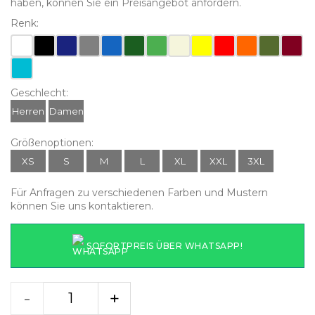
haben, können Sie ein Preisangebot anfordern.
Renk:
Geschlecht:
Herren
Damen
Größenoptionen:
XS
S
M
L
XL
XXL
3XL
Für Anfragen zu verschiedenen Farben und Mustern
können Sie uns kontaktieren.
SOFORTPREIS ÜBER WHATSAPP!
-
+