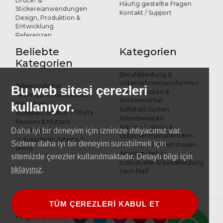
Druck- &
Häufig gestellte Fragen
Stickereianwendungen
Kontakt / Support
Design, Produktion &
Entwicklung
Referenzen
Beliebte
Kategorien
Kategorien
Berufskleidung &
Unternehmensuniformen
Arbeitszubehör
Bu web sitesi çerezleri
Fleece-Jacken &
Technische Arbeitshosen
Wintermäntel
kullanıyor.
Krawatten
Softshell-Jacken
Rundhals Arbeits-T-Shirts
Arbeitswesten
Beanies & Mützen
Arbeits-T-Shirts &
Daha iyi bir deneyim için izninize ihtiyacımız var.
Softshell-Hosen
Unternehmenshemden
V-Ausschnitt Arbeits-T-
Sizlere daha iyi bir deneyim sunabilmek için
Technische Arbeitshosen
Shirts
Arbeitszubehör
sitemizde çerezler kullanılmaktadır. Detaylı bilgi için
Individuelle Arbeitskleidung
tıklayınız
.
nach Maß
TÜM ÇEREZLERİ KABUL ET
Folgen Sie uns: