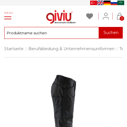
MENÜ
0
Suchen
Startseite
|
Berufskleidung & Unternehmensuniformen
|
Tec