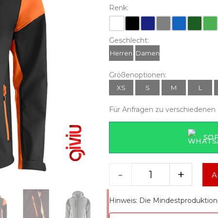
Renk:
Geschlecht:
Herren
Damen
Größenoptionen:
XS
S
M
L
Für Anfragen zu verschiedenen 
SO
-
+
A
Hinweis: Die Mindestproduktion