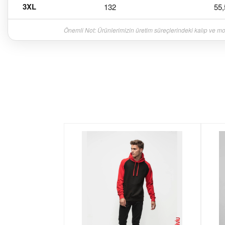
3XL
132
55,
Önemli Not: Ürünlerimizin üretim süreçlerindeki kalıp ve mod