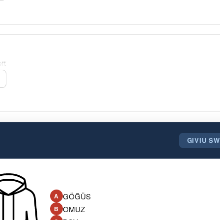
f.
GIVIU S
GÖĞÜS
A
OMUZ
B