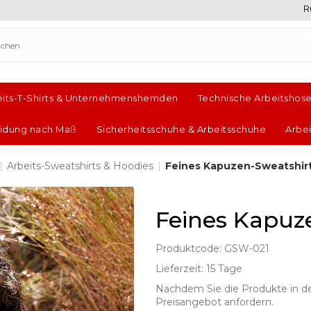
R
eits-T-Shirts & Unternehmenshemden
Technische Arbeitshos
leidung nach Maß
Sicherheitsschuhe & Arbeitsschuhe
Arbe
|
Arbeits-Sweatshirts & Hoodies
|
Feines Kapuzen-Sweatshir
Feines Kapuz
Produktcode: GSW-021
Lieferzeit: 15 Tage
Nachdem Sie die Produkte in d
Preisangebot anfordern.