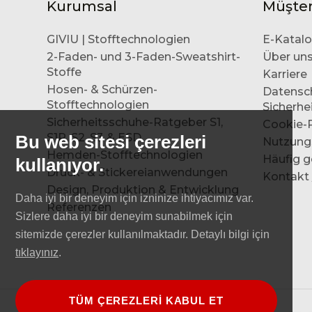
Kurumsal
Müşter
GIVIU | Stofftechnologien
E-Katal
2-Faden- und 3-Faden-Sweatshirt-
Über un
Stoffe
Karriere
Hosen- & Schürzen-
Datensc
Stofftechnologien
Sicherhei
Sicherheitsschuhe-Ratgeber S1,
Cookie-R
S1P, S2, S3 & ESD
Bu web sitesi çerezleri
Nutzung
Hemden-Stofftechnologien
Häufig g
kullanıyor.
Druck- & Stickereianwendungen
Kontakt 
Design, Produktion & Entwicklung
Daha iyi bir deneyim için izninize ihtiyacımız var.
Referenzen
Sizlere daha iyi bir deneyim sunabilmek için
sitemizde çerezler kullanılmaktadır. Detaylı bilgi için
tıklayınız
.
TÜM ÇEREZLERİ KABUL ET