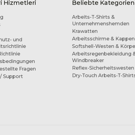
i Hizmetleri
Beliebte Kategorien
og
Arbeits-T-Shirts &
Unternehmenshemden
s
Krawatten
Arbeitsschirme & Kappen
hutz- und
tsrichtlinie
Softshell-Westen & Körp
ichtlinie
Arbeitsregenbekleidung 
Windbreaker
sbedingungen
Reflex-Sicherheitswesten
estellte Fragen
Dry-Touch Arbeits-T-Shirt
/ Support