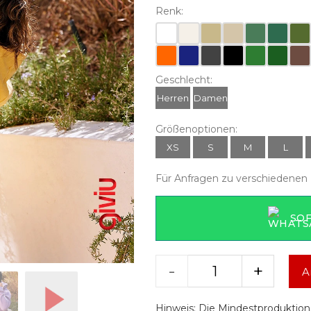
Renk:
Geschlecht:
Herren
Damen
Größenoptionen:
XS
S
M
L
Für Anfragen zu verschiedenen 
SO
-
+
A
Hinweis: Die Mindestproduktion