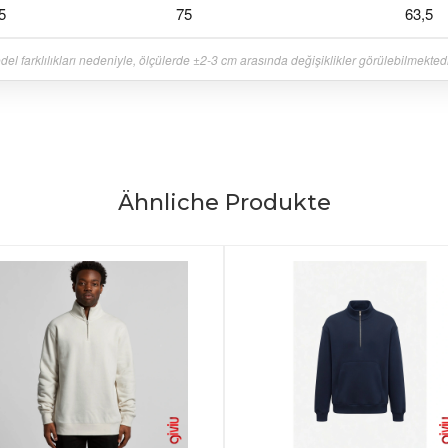
5
75
63,5
el farklılıkları nedeniyle, ölçülerde ±2-3 cm arasında değişiklikler görülebilmektedi
Ähnliche Produkte