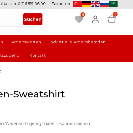
uf uns an: 0 216 519 06 00
Favoriten
0
0
en
Arbeitswesten
Industrielle Arbeitshemden
itszubehör
Kontakt
t
en-Sweatshirt
en Warenkorb gelegt haben, können Sie ein