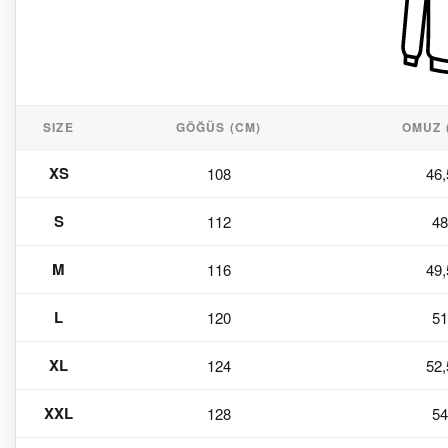
SIZE
GÖĞÜS (CM)
OMUZ 
XS
108
46,
S
112
48
M
116
49,
L
120
51
XL
124
52,
XXL
128
54