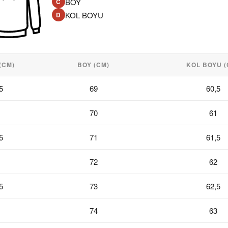
BOY
C
KOL BOYU
D
(CM)
BOY (CM)
KOL BOYU (
5
69
60,5
70
61
5
71
61,5
72
62
5
73
62,5
74
63