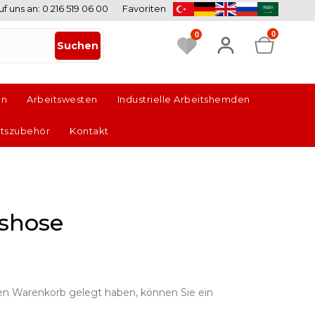
uf uns an: 0 216 519 06 00
Favoriten
 EINZELHANDEL AN. |
0
0
en
Arbeitswesten
Industrielle Arbeitshemden
itszubehör
Kontakt
shose
en Warenkorb gelegt haben, können Sie ein