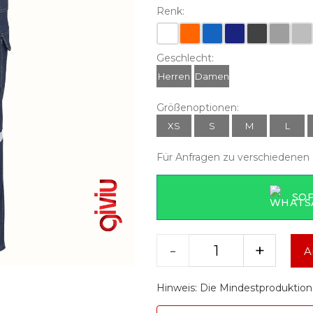
Renk:
Geschlecht:
Herren
Damen
Größenoptionen:
XS
S
M
L
Für Anfragen zu verschiedenen 
SO
-
+
A
Hinweis: Die Mindestproduktion