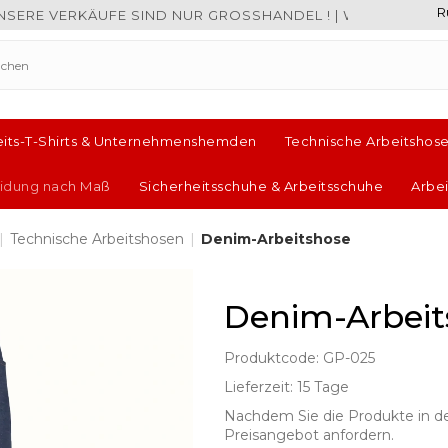
R
E VERKÄUFE SIND NUR GROSSHANDEL ! | WIR BIETEN KEINEN
eits-T-Shirts & Unternehmenshemden
Technische Arbeitshos
leidung nach Maß
Sicherheitsschuhe & Arbeitsschuhe
Arbe
|
Technische Arbeitshosen
|
Denim-Arbeitshose
Denim-Arbeit
Produktcode: GP-025
Lieferzeit: 15 Tage
Nachdem Sie die Produkte in d
Preisangebot anfordern.