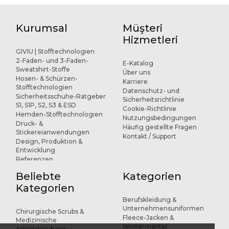
Kurumsal
Müşteri
Hizmetleri
GIVIU | Stofftechnologien
2-Faden- und 3-Faden-
E-Katalog
Sweatshirt-Stoffe
Über uns
Hosen- & Schürzen-
Karriere
Stofftechnologien
Datenschutz- und
Sicherheitsschuhe-Ratgeber
Sicherheitsrichtlinie
S1, S1P, S2, S3 & ESD
Cookie-Richtlinie
Hemden-Stofftechnologien
Nutzungsbedingungen
Druck- &
Häufig gestellte Fragen
Stickereianwendungen
Kontakt / Support
Design, Produktion &
Entwicklung
Referenzen
Beliebte
Kategorien
Kategorien
Berufskleidung &
Unternehmensuniformen
Chirurgische Scrubs &
Fleece-Jacken &
Medizinische
Wintermäntel
Arbeitskleidung