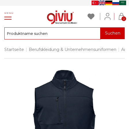
MENÜ
0
Suchen
Startseite
|
Berufskleidung & Unternehmensuniformen
|
Arb