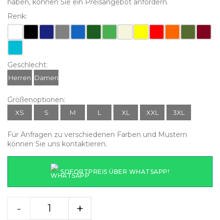
haben, können Sie ein Preisangebot anfordern.
Renk:
Geschlecht:
Herren
Damen
Größenoptionen:
XS
S
M
L
XL
XXL
3XL
Für Anfragen zu verschiedenen Farben und Mustern
können Sie uns kontaktieren.
SOFORTPREIS ÜBER WHATSAPP!
-
+