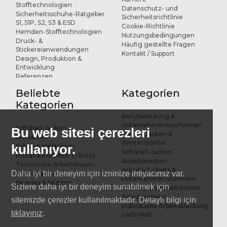
Stofftechnologien
Datenschutz- und
Sicherheitsschuhe-Ratgeber
Sicherheitsrichtlinie
S1, S1P, S2, S3 & ESD
Cookie-Richtlinie
Hemden-Stofftechnologien
Nutzungsbedingungen
Druck- &
Häufig gestellte Fragen
Stickereianwendungen
Kontakt / Support
Design, Produktion &
Entwicklung
Referenzen
Beliebte
Kategorien
Kategorien
Berufskleidung &
Unternehmensuniformen
Softshell-Jacken
Bu web sitesi çerezleri
Fleece-Jacken &
Krawatten
Wintermäntel
kullanıyor.
Schals & Halstücher
Softshell-Jacken
Rundhals Arbeits-T-Shirts
Arbeitswesten
Technische Arbeitshosen
Arbeits-T-Shirts &
Daha iyi bir deneyim için izninize ihtiyacımız var.
Arbeitstaschen
Unternehmenshemden
Beanies & Mützen
Sizlere daha iyi bir deneyim sunabilmek için
Technische Arbeitshosen
Arbeitszubehör
sitemizde çerezler kullanılmaktadır. Detaylı bilgi için
Individuelle Arbeitskleidung
tıklayınız
.
nach Maß