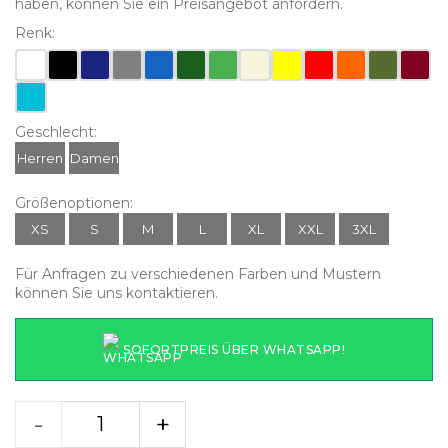
haben, können Sie ein Preisangebot anfordern.
Renk:
Geschlecht:
Herren
Damen
Größenoptionen:
XS
S
M
L
XL
XXL
3XL
Für Anfragen zu verschiedenen Farben und Mustern
können Sie uns kontaktieren.
SOFORTPREIS ÜBER WHATSAPP!
-
+