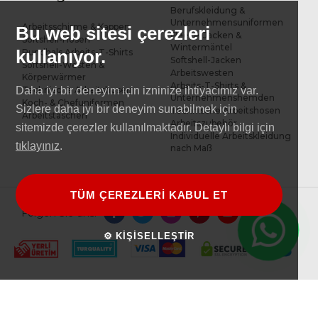
Berufskleidung &
Unternehmensuniformen
Arbeitsschirme & Kappen
Bu web sitesi çerezleri
Fleece-Jacken &
Softshell-Hosen
Wintermäntel
kullanıyor.
Rundhals Arbeits-T-Shirts
Softshell-Jacken
Softshell-Westen &
Arbeitswesten
Körperwärmer
Arbeits-T-Shirts &
Technische Arbeitshosen
Daha iyi bir deneyim için izninize ihtiyacımız var.
Unternehmenshemden
Koch- & Chefuniformen
Sizlere daha iyi bir deneyim sunabilmek için
Technische Arbeitshosen
Arbeitstaschen
Arbeitszubehör
sitemizde çerezler kullanılmaktadır. Detaylı bilgi için
Individuelle Arbeitskleidung
tıklayınız
.
nach Maß
TÜM ÇEREZLERİ KABUL ET
Folgen Sie uns:
⚙ KİŞİSELLEŞTİR
Giviu © 2025 Alle Rechte vorbehalten.