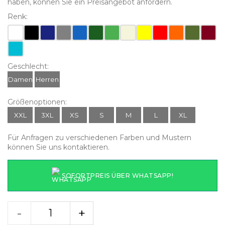
haben, können Sie ein Preisangebot anfordern.
Renk:
Geschlecht:
Damen
Herren
Größenoptionen:
XXL
3XL
XS
S
M
L
XL
Für Anfragen zu verschiedenen Farben und Mustern
können Sie uns kontaktieren.
SOFORTPREIS ÜBER WHATSAPP!
-
+