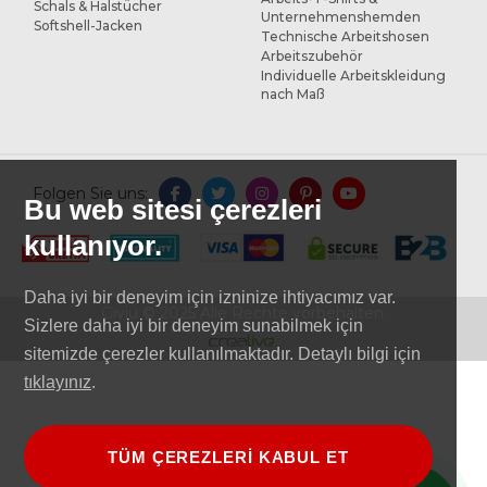
Schals & Halstücher
Unternehmenshemden
Softshell-Jacken
Technische Arbeitshosen
Arbeitszubehör
Individuelle Arbeitskleidung
nach Maß
Folgen Sie uns:
Bu web sitesi çerezleri
kullanıyor.
Daha iyi bir deneyim için izninize ihtiyacımız var.
Giviu © 2025 Alle Rechte vorbehalten.
Sizlere daha iyi bir deneyim sunabilmek için
sitemizde çerezler kullanılmaktadır. Detaylı bilgi için
tıklayınız
.
TÜM ÇEREZLERİ KABUL ET