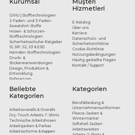
Kurumsal
Müşteri
Hizmetleri
GIVIU | Stofftechnologien
2-Faden- und 3-Faden-
E-Katalog
Sweatshirt-Stoffe
Über uns
Hosen- & Schürzen-
Karriere
Stofftechnologien
Datenschutz- und
Sicherheitsschuhe-Ratgeber
Sicherheitsrichtlinie
S1, S1P, S2, S3 & ESD
Cookie-Richtlinie
Hemden-Stofftechnologien
Nutzungsbedingungen
Druck- &
Häufig gestellte Fragen
Stickereianwendungen
Kontakt / Support
Design, Produktion &
Entwicklung
Referenzen
Beliebte
Kategorien
Kategorien
Berufskleidung &
Unternehmensuniformen
Arbeitsoveralls & Overalls
Fleece-Jacken &
Dry-Touch Arbeits-T-Shirts
Wintermäntel
Technische Arbeitshosen
Softshell-Jacken
Arbeitsjacken & Parkas
Arbeitswesten
Arbeitsschirme & Kappen
Arbeits-T-Shirts &