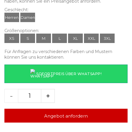
haben, können Sie ein Preisangebot anfordern.
Geschlecht:
Herren
Damen
Größenoptionen:
XS
S
M
L
XL
XXL
3XL
Für Anfragen zu verschiedenen Farben und Mustern
können Sie uns kontaktieren.
SOFORTPREIS ÜBER WHATSAPP!
-
+
Angebot anfordern