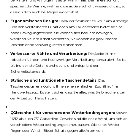
bei kaltem und windigem Wetter warm hält. Die innere Schicht
speichert die Wärme, während die äußere Schicht wasserdicht ist, so
dass du dich auch bei Regen wohl fühlst.
Ergonomisches Design:
Dank der flexiblen Struktur am Armölge
und den verstellbaren Funktionen am Taillenbereich bietet sie eine
hohe Bewegungsfreiheit. Sie können sich bequem bewegen,
während Sie Ihre Arbeit verrichten, Sie können die gewünschte
Position ohne Schwierigkeiten einnehmen.
Verbesserte Nähte und Verarbeitung:
Die Jacke ist mit
robusten Nähten und hochwertiger Verarbeitung konstruiert. Sie ist
bis ins kleinste Detail durchdacht und entspricht den
Sicherheitsstandards.
Stylische und funktionelle Taschendetails:
Das
Taschendesign ermöglicht Ihnen einen einfachen Zugriff auf Ihr
Handwerkszeug. Es stellt sicher, dass Sie alles, was Sie brauchen, bei
der Arbeit zur Hand haben.
ÇGleichheit für verschiedene Wetterbedingungen:
Sowohl
16/12 als auch 7/7 Gabardine-Gewebe sind die ideale Wahl, um sich an
verschiedene Wetterbedingungen anzupassen. Ob kaltes Wetter,
Regen oder Wind... Bietet Schutz gegen alle Arten von